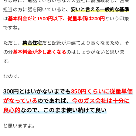
ちなみに、電話でいろいろなガス会社に覆面取材し、営業
担当の方に話を聞いていると、
安いと言える一般的な基準
は
基本料金だと1500円以下、従量単価は300円
という印象
ですね。
ただし、
集合住宅
だと配管が戸建てより長くなるため、そ
の分
基本料金が少し高くなる
のはしょうがないと思いま
す。
なので、
300円とはいかないまでも
350円くらいに従量単価
がなっている
のであれば、
今のガス会社は十分に
良心的
なので、このまま使い続けて良い
と思いますよ。