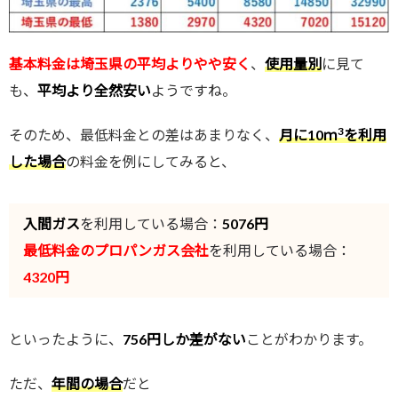
基本料金は埼玉県の平均よりやや安く
、
使用量別
に見て
も、
平均より全然安い
ようですね。
3
そのため、最低料金との差はあまりなく、
月に10ｍ
を利用
した場合
の料金を例にしてみると、
入間ガス
を利用している場合：
5076
円
最低料金のプロパンガス会社
を利用している場合：
4320円
といったように、
756円しか差がない
ことがわかります。
ただ、
年間の場合
だと