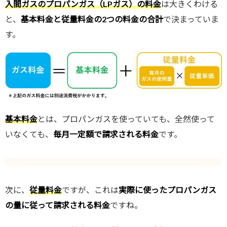
入間ガスのプロパンガス（LPガス）の料金
は大きくわける
と、
基本料金と従量料金の2つの料金の合計
で決まっていま
す。
基本料金
とは、プロパンガスを使っていても、全然使って
いなくても、
毎月一定額で請求される料金
です。
次に、
従量料金
ですが、これは
実際に使ったプロパンガス
の量に従って請求される料金
ですね。