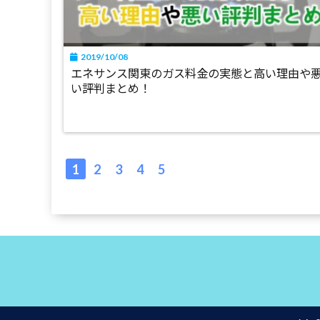
2019/10/08
エネサンス関東のガス料金の実態と高い理由や
い評判まとめ！
1
2
3
4
5